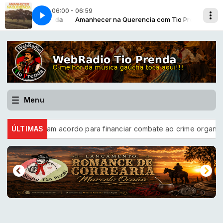
06:00 - 06:59
CADA A GARRÃO - FEAT. BAITACA
ia com Tio Prenda
Amanhecer na Querencia com Tio Prenda
MORENO BATISTA & RAÇA PAMPEANA -
Menu
il e BID firmam acordo para financiar combate ao crime organizad
ÚLTIMAS