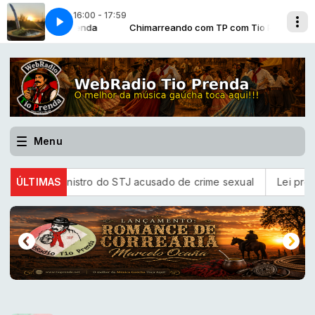
16:00 - 17:59
 - CHASQUE PARA DOM MUNHOZ
m TP com Tio Prenda
Chimarreando com TP com Tio Prenda
GAROTOS DO FANDANGO - CHASQUE
Menu
rgo para ministro do STJ acusado de crime sexual
ÚLTIMAS
Lei prorr