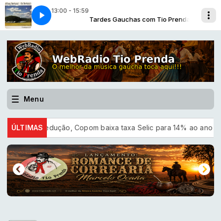
13:00 - 15:59
om Tio Prenda
tussi
Na Forma - Os Bertussi
Tardes Gauchas com Tio Prenda
Menu
Em nova redução, Copom baixa taxa Selic para 14% ao ano
ÚLTIMAS