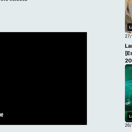
L
27/
La
[E
20
L
26/