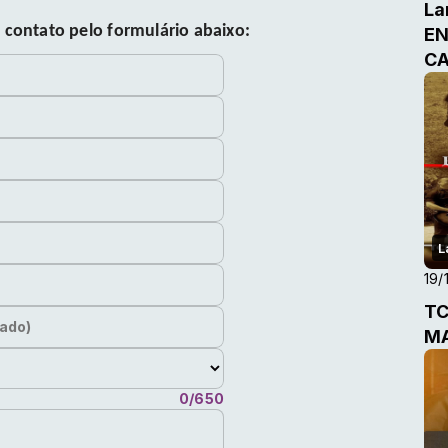
La
 contato pelo formulário abaixo:
EN
CA
L
19/
TC
ado)
MA
0/650