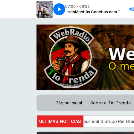
07:00 - 09:59
te Viver de Lembrança [Os Caibatés]
Manhãs Gauchas com Tio Prenda
Manhãs Gauchas com Tio Prenda
Como é Triste Viver de Lembrança 
Página Inicial
Sobre a Tio Prenda
Lançamnto - Parceiro [Paschoal & Grupo Rio Grande-2026]
ÚLTIMAS NOTÍCIAS