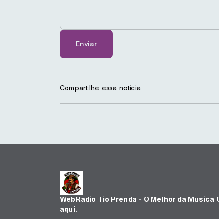
Enviar
Compartilhe essa notícia
WebRadio Tio Prenda - O Melhor da Música
aqui.