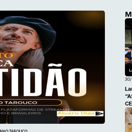
M
L
30/
La
“A
CE
IANO TAROUCO