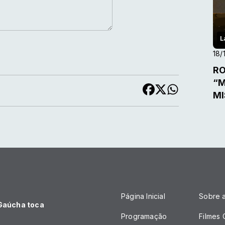
L
18/
RO
“M
MI
Página Inicial
Sobre 
 Gaúcha toca
Programação
Filmes