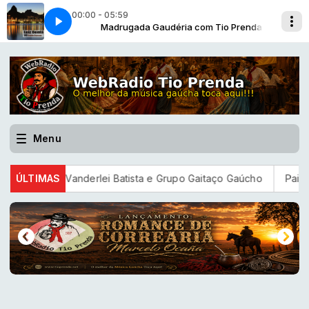
00:00 - 05:59
rlo Godoy - Int-Luiza Barbosa
io Prenda
Madrugada Gaudéria com Tio Prenda
Meu Verso é Assim - L-Djalma C. Pacheco
Menu
ho - Vanderlei Batista e Grupo Gaitaço Gaúcho
ÚLTIMAS
Pais estão m