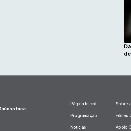
Da
de
Página Inicial
Sobre 
 Gaúcha toca
Programação
Filmes
Notícias
Apoio C