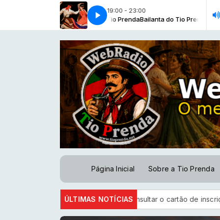
19:00 - 23:00
Bailanta do Tio Prenda com Tio Prenda
CANÇÃO NATIVA - CHAPÉU DE PALHA
CANÇÃO NATIVA - CHAPÉU DE 
Bailanta do Tio Prenda com Ti
Página Inicial
Sobre a Tio Prenda
s do Encceja 2026 podem consultar o cartão de inscrição
ÚLTIMAS NOTÍCIAS
La