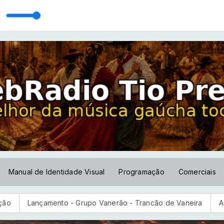
PALHA
o Prenda
Manual de Identidade Visual
Programação
Comerciais
nçamento - Grupo Vanerão - Trancão de Vaneira
AGU quer su