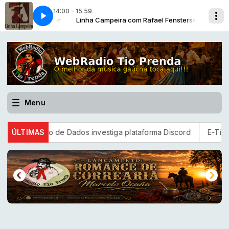
14:00 - 15:59
 Fensterseifer
NDO 479 ABERTURA
Linha Campeira com Rafael Fensterseifer
BLOCO 01 - FANDANGUEANDO 479 ABERTURA
Menu
oteção de Dados investiga plataforma Discord
ÚLTIMAS
E-Título serve