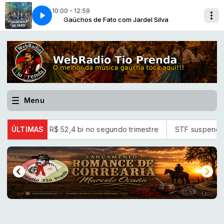
10:00 - 12:59
lva
ato]
Gaúchos de Fato com Jardel Silva
Peleador [Grupo Gaúchos de Fato]
Menu
do de R$ 52,4 bi no segundo trimestre
ÚLTIMAS
STF suspende julgament